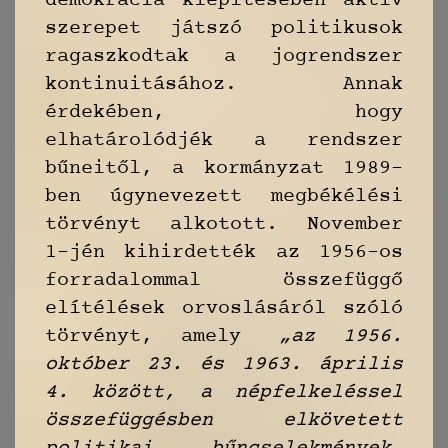
demokrácia kiépítésében aktív
szerepet játszó politikusok
ragaszkodtak a jogrendszer
kontinuitásához. Annak
érdekében, hogy
elhatárolódjék a rendszer
bűneitől, a kormányzat 1989-
ben úgynevezett megbékélési
törvényt alkotott. November
1-jén kihirdették az 1956-os
forradalommal összefüggő
elítélések orvoslásáról szóló
törvényt, amely
„az 1956.
október 23. és 1963. április
4. között, a népfelkeléssel
összefüggésben elkövetett