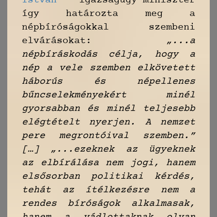
István
igazságügy-miniszter
így határozta meg a
népbíróságokkal szembeni
elvárásokat:
„...a
népbíráskodás célja, hogy a
nép a vele szemben elkövetett
háborús és népellenes
bűncselekményekért minél
gyorsabban és minél teljesebb
elégtételt nyerjen. A nemzet
pere megrontóival szemben.”
[…] „...ezeknek az ügyeknek
az elbírálása nem jogi, hanem
elsősorban politikai kérdés,
tehát az ítélkezésre nem a
rendes bíróságok alkalmasak,