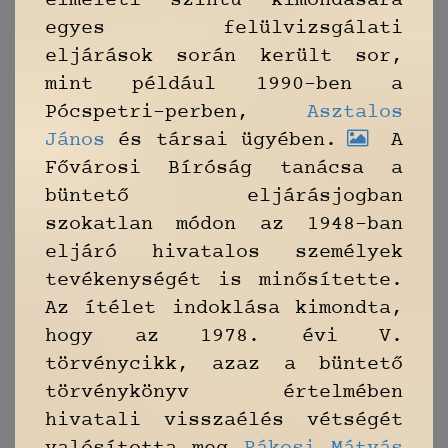
elméleti szintű kimondására
egyes felülvizsgálati
eljárások során került sor,
mint például 1990-ben a
Pócspetri-perben,
Asztalos
János
és társai ügyében.
A
Fővárosi Bíróság tanácsa a
büntető eljárásjogban
szokatlan módon az 1948-ban
eljáró hivatalos személyek
tevékenységét is minősítette.
Az ítélet indoklása kimondta,
hogy az 1978. évi V.
törvénycikk, azaz a büntető
törvénykönyv értelmében
hivatali visszaélés vétségét