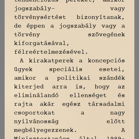
tendenciózus pereket, amikor
jogszabály- vagy
törvénysértést bizonyítanak,
de éppen a jogszabály vagy a
törvény szövegének
kiforgatásával,
félreértelmezésével.
A kirakatperek a koncepciós
ügyek speciális esetei,
amikor a politikai szándék
kiterjed arra is, hogy az
eliminálandó ellenséget és
rajta akár egész társadalmi
csoportokat a nagy
nyilvánosság előtt
megbélyegezzenek. A