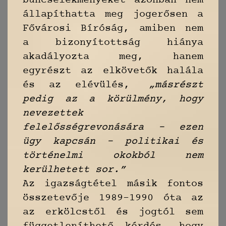
bűncselekményeket azonban nem
állapíthatta meg jogerősen a
Fővárosi Bíróság, amiben nem
a bizonyítottság hiánya
akadályozta meg, hanem
egyrészt az elkövetők halála
és az elévülés,
„másrészt
pedig az a körülmény, hogy
nevezettek
felelősségrevonására – ezen
ügy kapcsán – politikai és
történelmi okokból nem
kerülhetett sor.”
Az igazságtétel másik fontos
összetevője 1989–1990 óta az
az erkölcstől és jogtól sem