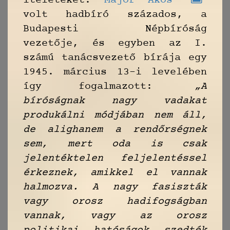
ítéleteket.
Major Ákos
volt hadbíró százados, a
Budapesti Népbíróság
vezetője, és egyben az I.
számú tanácsvezető bírája egy
1945. március 13-i levelében
így fogalmazott:
„A
bíróságnak nagy vadakat
produkálni módjában nem áll,
de alighanem a rendőrségnek
sem, mert oda is csak
jelentéktelen feljelentéssel
érkeznek, amikkel el vannak
halmozva. A nagy fasiszták
vagy orosz hadifogságban
vannak, vagy az orosz