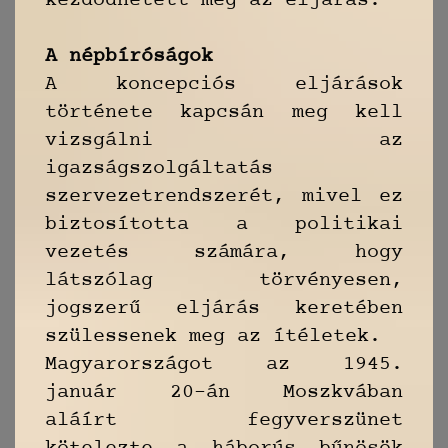
kezdődhetett meg az eljárás.
A népbíróságok
A koncepciós eljárások
története kapcsán meg kell
vizsgálni az
igazságszolgáltatás
szervezetrendszerét, mivel ez
biztosította a politikai
vezetés számára, hogy
látszólag törvényesen,
jogszerű eljárás keretében
szülessenek meg az ítéletek.
Magyarországot az 1945.
január 20-án Moszkvában
aláírt fegyverszünet