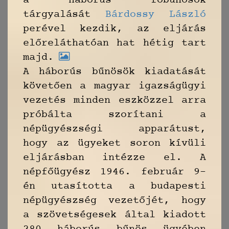
a háborús főbűnösök
tárgyalását
Bárdossy László
perével kezdik, az eljárás
előreláthatóan hat hétig tart
majd.
A háborús bűnösök kiadatását
követően a magyar igazságügyi
vezetés minden eszközzel arra
próbálta szorítani a
népügyészségi apparátust,
hogy az ügyeket soron kívüli
eljárásban intézze el. A
népfőügyész 1946. február 9-
én utasította a budapesti
népügyészség vezetőjét, hogy
a szövetségesek által kiadott