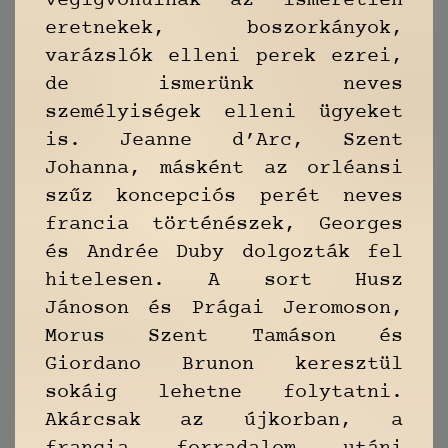
végigvonulnak az ismeretlen
eretnekek, boszorkányok,
varázslók elleni perek ezrei,
de ismerünk neves
személyiségek elleni ügyeket
is. Jeanne d’Arc, Szent
Johanna, másként az orléansi
szűz koncepciós perét neves
francia történészek, Georges
és Andrée Duby dolgozták fel
hitelesen. A sort Husz
Jánoson és Prágai Jeromoson,
Morus Szent Tamáson és
Giordano Brunon keresztül
sokáig lehetne folytatni.
Akárcsak az újkorban, a