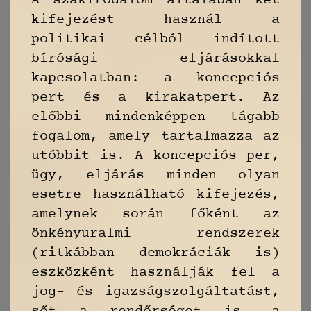
A szakirodalom általában két
kifejezést használ a
politikai célból indított
bírósági eljárásokkal
kapcsolatban: a koncepciós
pert és a kirakatpert. Az
előbbi mindenképpen tágabb
fogalom, amely tartalmazza az
utóbbit is. A koncepciós per,
ügy, eljárás minden olyan
esetre használható kifejezés,
amelynek során főként az
önkényuralmi rendszerek
(ritkábban demokráciák is)
eszközként használják fel a
jog- és igazságszolgáltatást,