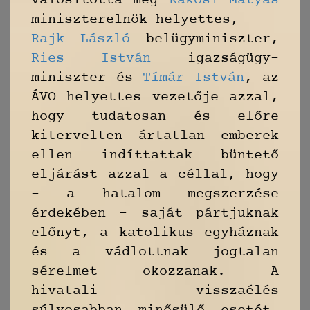
valósította meg
Rákosi Mátyás
miniszterelnök-helyettes,
Rajk László
belügyminiszter,
Ries István
igazságügy-
miniszter és
Tímár István
, az
ÁVO helyettes vezetője azzal,
hogy tudatosan és előre
kitervelten ártatlan emberek
ellen indíttattak büntető
eljárást azzal a céllal, hogy
– a hatalom megszerzése
érdekében – saját pártjuknak
előnyt, a katolikus egyháznak
és a vádlottnak jogtalan
sérelmet okozzanak. A
hivatali visszaélés