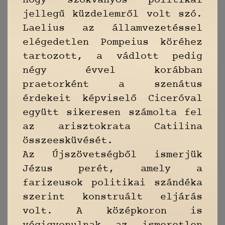
hogy szokványos politikai
jellegű küzdelemről volt szó.
Laelius az államvezetéssel
elégedetlen Pompeius köréhez
tartozott, a vádlott pedig
négy évvel korábban
praetorként a szenátus
érdekeit képviselő Ciceróval
együtt sikeresen számolta fel
az arisztokrata Catilina
összeesküvését.
Az Újszövetségből ismerjük
Jézus perét, amely a
farizeusok politikai szándéka
szerint konstruált eljárás
volt. A középkoron is