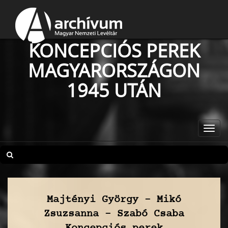
KONCEPCIÓS PEREK
MAGYARORSZÁGON
1945 UTÁN
Toggl
navig
Majtényi György – Mikó
Zsuzsanna – Szabó Csaba