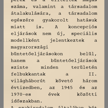
perek és a elítéltek magas
száma, valamint a társadalom
átalakulására, a társadalom
egészére gyakorolt hatásuk
miatt is. A koncepciós
eljárások nem új, speciális
modellként jelentkeztek a
magyarországi
büntetőeljárásokon belül,
hanem a büntetőeljárások
szinte minden területén
felbukkantak a II.
világháborút követő három
évtizedben, az 1945 és az
1970-es évek közötti
időszakban.