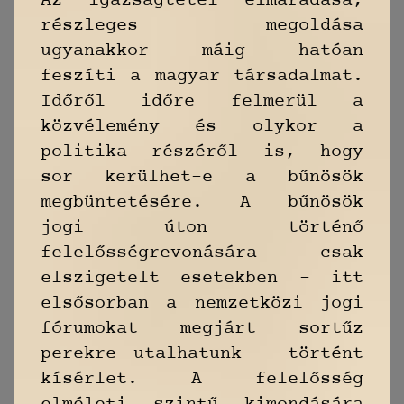
Az igazságtétel elmaradása,
részleges megoldása
ugyanakkor máig hatóan
feszíti a magyar társadalmat.
Időről időre felmerül a
közvélemény és olykor a
politika részéről is, hogy
sor kerülhet-e a bűnösök
megbüntetésére. A bűnösök
jogi úton történő
felelősségrevonására csak
elszigetelt esetekben – itt
elsősorban a nemzetközi jogi
fórumokat megjárt sortűz
perekre utalhatunk – történt
kísérlet. A felelősség