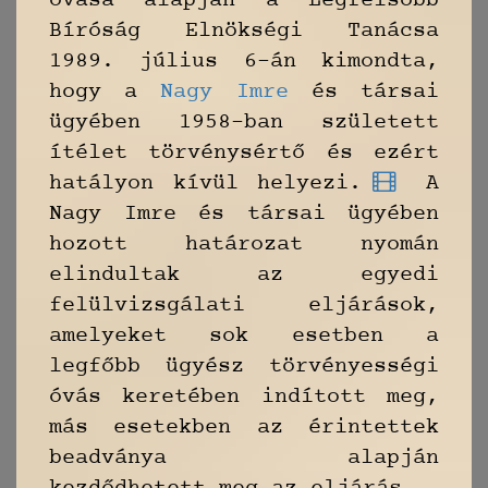
óvása alapján a Legfelsőbb
Bíróság Elnökségi Tanácsa
1989. július 6-án kimondta,
hogy a
Nagy Imre
és társai
ügyében 1958-ban született
ítélet törvénysértő és ezért
hatályon kívül helyezi.
A
Nagy Imre és társai ügyében
hozott határozat nyomán
elindultak az egyedi
felülvizsgálati eljárások,
amelyeket sok esetben a
legfőbb ügyész törvényességi
óvás keretében indított meg,
más esetekben az érintettek
beadványa alapján