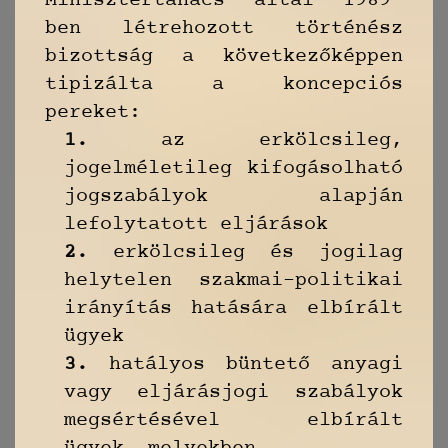
Minisztertanács által 1989-
ben létrehozott történész
bizottság a következőképpen
tipizálta a koncepciós
pereket:
1.
az erkölcsileg,
jogelméletileg kifogásolható
jogszabályok alapján
lefolytatott eljárások
2.
erkölcsileg és jogilag
helytelen szakmai-politikai
irányítás hatására elbírált
ügyek
3.
hatályos büntető anyagi
vagy eljárásjogi szabályok
megsértésével elbírált