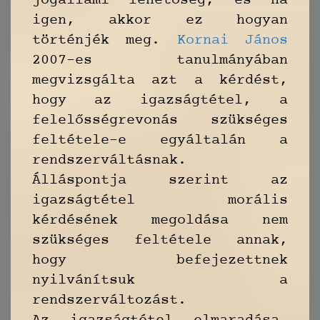
jogállami lehetőség, és ha
igen, akkor ez hogyan
történjék meg.
Kornai János
2007-es tanulmányában
megvizsgálta azt a kérdést,
hogy az igazságtétel, a
felelősségrevonás szükséges
feltétele-e egyáltalán a
rendszerváltásnak.
Álláspontja szerint az
igazságtétel morális
kérdésének megoldása nem
szükséges feltétele annak,
hogy befejezettnek
nyilvánítsuk a
rendszerváltozást.