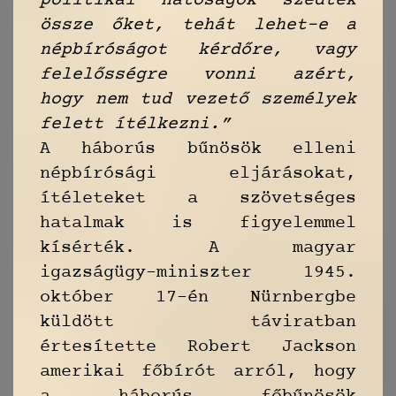
politikai hatóságok szedték
össze őket, tehát lehet-e a
népbíróságot kérdőre, vagy
felelősségre vonni azért,
hogy nem tud vezető személyek
felett ítélkezni.”
A háborús bűnösök elleni
népbírósági eljárásokat,
ítéleteket a szövetséges
hatalmak is figyelemmel
kísérték. A magyar
igazságügy-miniszter 1945.
október 17-én Nürnbergbe
küldött táviratban
értesítette Robert Jackson
amerikai főbírót arról, hogy