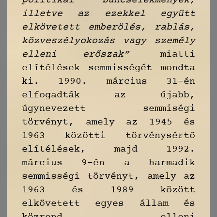
politikai bűncselekmények,
illetve az ezekkel együtt
elkövetett emberölés, rablás,
közveszélyokozás vagy személy
elleni erőszak”
miatti
elítélések semmisségét mondta
ki. 1990. március 31-én
elfogadták az újabb,
úgynevezett semmiségi
törvényt, amely az 1945 és
1963 közötti törvénysértő
elítélések, majd 1992.
március 9-én a harmadik
semmisségi törvényt, amely az
1963 és 1989 között
elkövetett egyes állam és