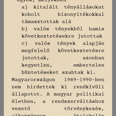
ügyek, melyekben
a) kitalált tényállásokat
koholt bizonyítékokkal
támasztottak alá
b) valós tényekből hamis
következtetésekre jutottak
c) valós tények alapján
megfelelő következtetésre
jutottak, azonban
kegyetlen, embertelen
büntetéseket szabtak ki.
Magyarországon 1989–1990-ben
nem hirdettek ki rendkívüli
állapotot. A magyar politikai
életben, a rendszerváltáshoz
vezető törvénykezés,