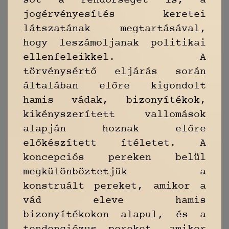
sőt a rendőrséget is, a
jogérvényesítés keretei
látszatának megtartásával,
hogy leszámoljanak politikai
ellenfeleikkel. A
törvénysértő eljárás során
általában előre kigondolt
hamis vádak, bizonyítékok,
kikényszerített vallomások
alapján hoznak előre
előkészített ítéletet. A
koncepciós pereken belül
megkülönböztetjük a
konstruált pereket, amikor a
vád eleve hamis
bizonyítékokon alapul, és a