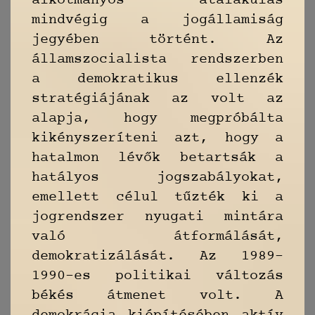
alkotmányos átalakulás
mindvégig a jogállamiság
jegyében történt. Az
államszocialista rendszerben
a demokratikus ellenzék
stratégiájának az volt az
alapja, hogy megpróbálta
kikényszeríteni azt, hogy a
hatalmon lévők betartsák a
hatályos jogszabályokat,
emellett célul tűzték ki a
jogrendszer nyugati mintára
való átformálását,
demokratizálását. Az 1989–
1990-es politikai változás
békés átmenet volt. A