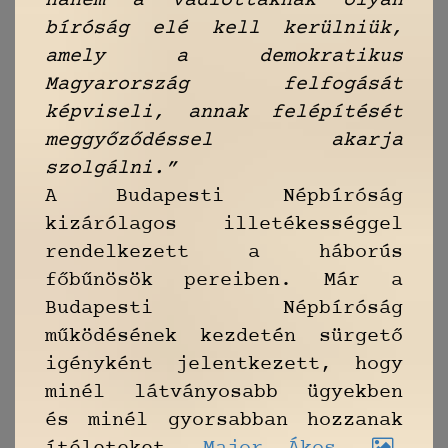
hanem a vádlottaknak olyan
bíróság elé kell kerülniük,
amely a demokratikus
Magyarország felfogását
képviseli, annak felépítését
meggyőződéssel akarja
szolgálni.”
A Budapesti Népbíróság
kizárólagos illetékességgel
rendelkezett a háborús
főbűnösök pereiben. Már a
Budapesti Népbíróság
működésének kezdetén sürgető
igényként jelentkezett, hogy
minél látványosabb ügyekben
és minél gyorsabban hozzanak