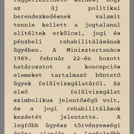
függetleníthető kérdés, hogy
az új politikai
berendezkedésnek valamit
tennie kellett a jogtalanul
elítéltek erkölcsi, jogi és
pénzbeli rehabilitálásának
ügyében. A Minisztertanács
1989. február 22-én hozott
határozatot a koncepciós
elemeket tartalmazó büntető
ügyek felülvizsgálatáról. Az
első felülvizsgálat
szimbolikus jelentőségű volt,
és a jogi rehabilitálások
kezdetét jelentette. A
legfőbb ügyész törvényességi