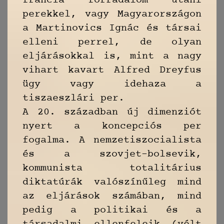
francia forradalom utáni
perekkel, vagy Magyarországon
a Martinovics Ignác és társai
elleni perrel, de olyan
eljárásokkal is, mint a nagy
vihart kavart Alfred Dreyfus
ügy vagy idehaza a
tiszaeszlári per.
A 20. században új dimenziót
nyert a koncepciós per
fogalma. A nemzetiszocialista
és a szovjet-bolsevik,
kommunista totalitárius
diktatúrák valószínűleg mind
az eljárások számában, mind
pedig a politikai és a