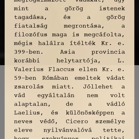
megfogalmazott vádakat, úgy
mint a görög istenek
tagadása, és a görög
fiatalság megrontása, a
filozófus maga is megcáfolta,
mégis halálra ítélték Kr. e.
399-ben. Asia provincia
korábbi helytartója, L.
Valerius Flaccus ellen Kr. e.
59-ben Rómában emeltek vádat
zsarolás miatt. Jóllehet a
vád egyáltalán nem volt
alaptalan, de a vádló
Laelius, és különösképpen a
neves védő, Cicero személye
eleve nyilvánvalóvá tette,