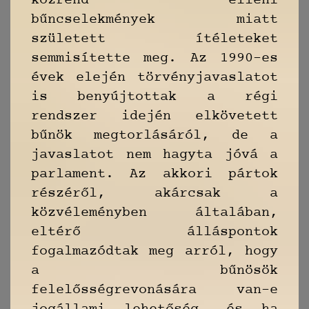
közrend elleni
bűncselekmények miatt
született ítéleteket
semmisítette meg. Az 1990-es
évek elején törvényjavaslatot
is benyújtottak a régi
rendszer idején elkövetett
bűnök megtorlásáról, de a
javaslatot nem hagyta jóvá a
parlament. Az akkori pártok
részéről, akárcsak a
közvéleményben általában,
eltérő álláspontok
fogalmazódtak meg arról, hogy
a bűnösök
felelősségrevonására van-e