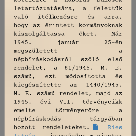
kötelezte a háborús bűnösök
letartóztatására, a felettük
való ítélkezésre és arra,
hogy az érintett kormányoknak
kiszolgáltassa őket. Már
1945. január 25-én
megszületett a
népbíráskodásról szóló első
rendelet, a 81/1945. M. E.
számú, ezt módosította és
kiegészítette az 1440/1945.
M. E. számú rendelet, majd az
1945. évi VII. törvénycikk
emelte törvényerőre a
népbíráskodás tárgyában
hozott rendeleteket.
Ries