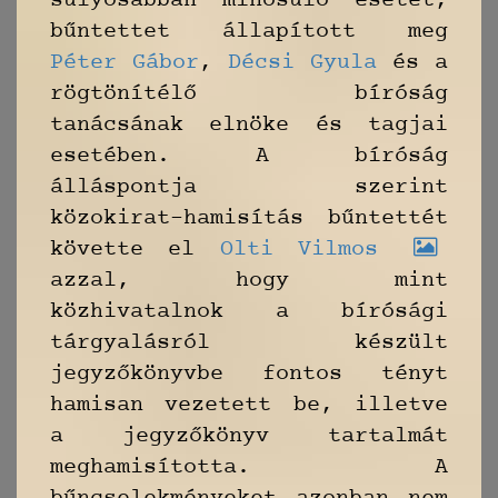
súlyosabban minősülő esetét,
bűntettet állapított meg
Péter Gábor
,
Décsi Gyula
és a
rögtönítélő bíróság
tanácsának elnöke és tagjai
esetében. A bíróság
álláspontja szerint
közokirat-hamisítás bűntettét
követte el
Olti Vilmos
azzal, hogy mint
közhivatalnok a bírósági
tárgyalásról készült
jegyzőkönyvbe fontos tényt
hamisan vezetett be, illetve
a jegyzőkönyv tartalmát
meghamisította. A