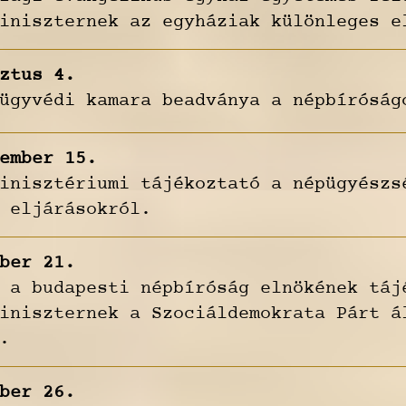
iniszternek az egyháziak különleges e
ztus 4.
ügyvédi kamara beadványa a népbíróság
ember 15.
inisztériumi tájékoztató a népügyészs
 eljárásokról.
ber 21.
 a budapesti népbíróság elnökének táj
iniszternek a Szociáldemokrata Párt á
.
ber 26.