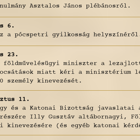
nulmány Asztalos János plébánosról.
s 6.
z a pócspetri gyilkosság helyszínéről
s 23.
 földművelésügyi miniszter a lezajlot
ocsátások miatt kéri a minisztérium l
0 személy kinevezését.
ztus 11.
gy és a Katonai Bizottság javaslatai 
részére Illy Gusztáv altábornagyi, Fö
i kinevezésére (és egyéb katonai kérd