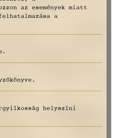
ozzon az események miatt
felhatalmazása a
e.
yzőkönyve.
rgyilkosság helyszíni