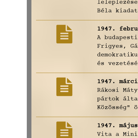
leleplezése
Béla kiadat
1947. febru
A budapesti
Frigyes, Gá
demokratiku
és vezetésé
1947. márci
Rákosi Máty
pártok álta
Közösség" ö
1947. május
Vita a Mini