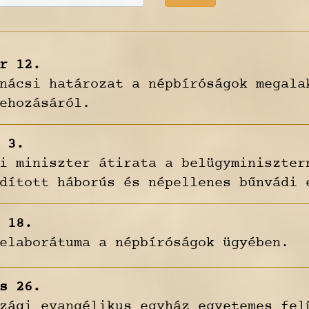
r 12.
nácsi határozat a népbíróságok megala
ehozásáról.
 3.
i miniszter átirata a belügyminiszter
dított háborús és népellenes bűnvádi 
 18.
elaborátuma a népbíróságok ügyében.
s 26.
zági evangélikus egyház egyetemes fel