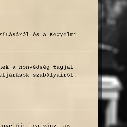
kításáról és a Kegyelmi
nek a honvédség tagjai
eljárások szabályairól.
ügyelője beadványa az