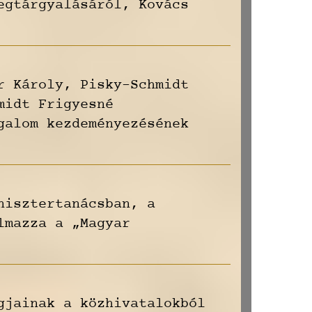
egtárgyalásáról, Kovács
r Károly, Pisky-Schmidt
midt Frigyesné
galom kezdeményezésének
nisztertanácsban, a
lmazza a „Magyar
gjainak a közhivatalokból