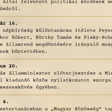
 által felvetett politikai kérdések m
ásáról.
ár 16.
 népbíróság különtanácsa ítélete Peye
bor Róbert, Kürthy Tamás és Pisky-Sch
s államrend megdöntésére irányuló moz
nek bűntettében.
us 20.
ás államminiszter előterjesztése a Mi
l kiadandó közös nyilatkozatot szorga
sszeesküvés ügyében.
 8.
sztertanácsban a „Magyar Közösség” ta