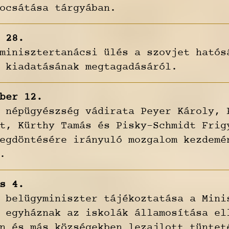
ocsátása tárgyában.
 28.
minisztertanácsi ülés a szovjet hatós
 kiadatásának megtagadásáról.
ber 12.
 népügyészség vádirata Peyer Károly, 
t, Kürthy Tamás és Pisky-Schmidt Frig
egdöntésére irányuló mozgalom kezdemé
.
s 4.
 belügyminiszter tájékoztatása a Mini
 egyháznak az iskolák államosítása el
n és más községekben lezajlott tüntet