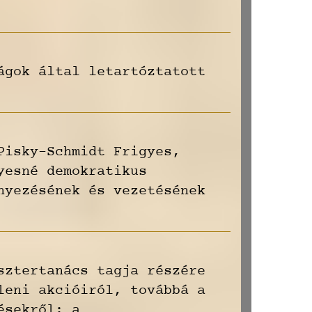
ágok által letartóztatott
Pisky-Schmidt Frigyes,
yesné demokratikus
nyezésének és vezetésének
sztertanács tagja részére
leni akcióiról, továbbá a
ésekről; a