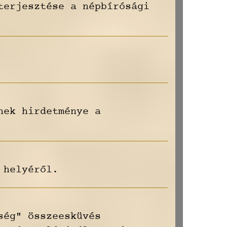
terjesztése a népbírósági
nek hirdetménye a
 helyéről.
ség" összeesküvés