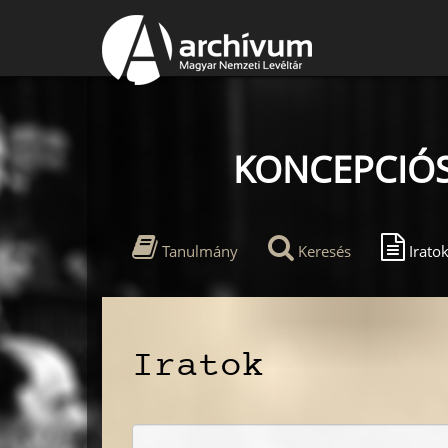
KONCEPCIÓS
Tanulmány
Keresés
Irato
Iratok