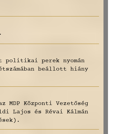
.
t politikai perek nyomán
étszámában beállott hiány
az MDP Központi Vezetőség
ldi Lajos és Révai Kálmán
ések).