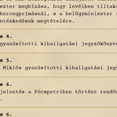
szter megbízása, hogy levélben tiltak
hercegprímásnál, s a belügyminiszter 
ntézkedések megtételére.
s 4.
gyanúsítotti kihallgatási jegyzőkönyv
s 5.
 Miklós gyanúsítotti kihallgatási jeg
s 6.
jelentés a Pócspetriben történt rendő
.
s 6.