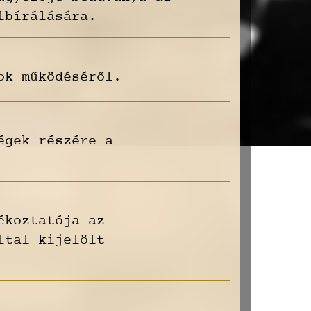
lbírálására.
ok működéséről.
égek részére a
ékoztatója az
ltal kijelölt