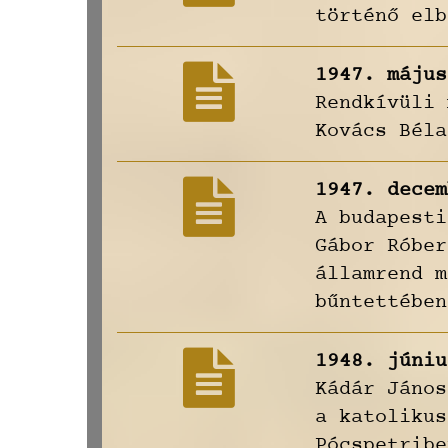
történő elb
1947. május
Rendkívüli 
Kovács Béla
1947. decem
A budapesti
Gábor Róber
államrend m
bűntettében
1948. júniu
Kádár János
a katolikus
Pócspetribe