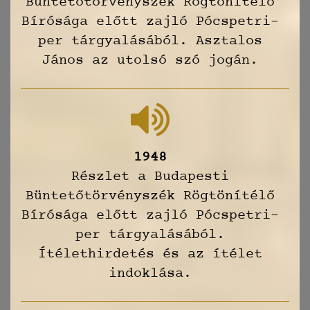
Büntetőtörvényszék Rögtönítélő
Bírósága előtt zajló Pócspetri-
per tárgyalásából. Asztalos
János az utolsó szó jogán.
1948
Részlet a Budapesti
Büntetőtörvényszék Rögtönítélő
Bírósága előtt zajló Pócspetri-
per tárgyalásából.
Ítélethirdetés és az ítélet
indoklása.