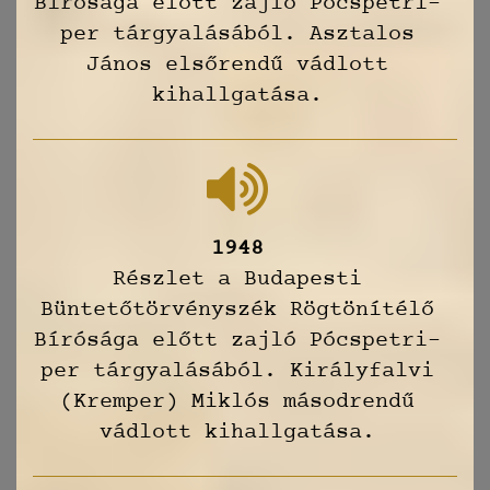
Bírósága előtt zajló Pócspetri-
per tárgyalásából. Asztalos
János elsőrendű vádlott
kihallgatása.
1948
Részlet a Budapesti
Büntetőtörvényszék Rögtönítélő
Bírósága előtt zajló Pócspetri-
per tárgyalásából. Királyfalvi
(Kremper) Miklós másodrendű
vádlott kihallgatása.