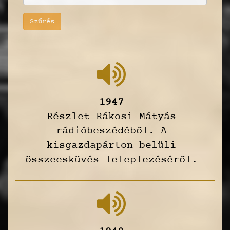
Szűrés
1947
Részlet Rákosi Mátyás
rádióbeszédéből. A
kisgazdapárton belüli
összeesküvés leleplezéséről.