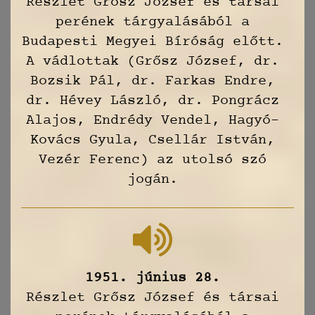
Részlet Grősz József és társai
perének tárgyalásából a
Budapesti Megyei Bíróság előtt.
A vádlottak (Grősz József, dr.
Bozsik Pál, dr. Farkas Endre,
dr. Hévey László, dr. Pongrácz
Alajos, Endrédy Vendel, Hagyó-
Kovács Gyula, Csellár István,
Vezér Ferenc) az utolsó szó
jogán.
1951. június 28.
Részlet Grősz József és társai