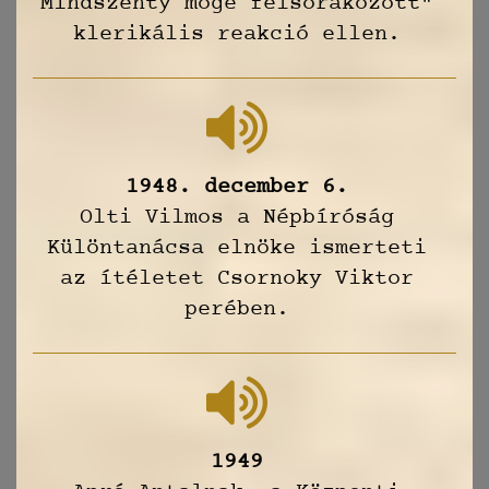
Mindszenty mögé felsorakozott"
klerikális reakció ellen.
1948. december 6.
Olti Vilmos a Népbíróság
Különtanácsa elnöke ismerteti
az ítéletet Csornoky Viktor
perében.
1949