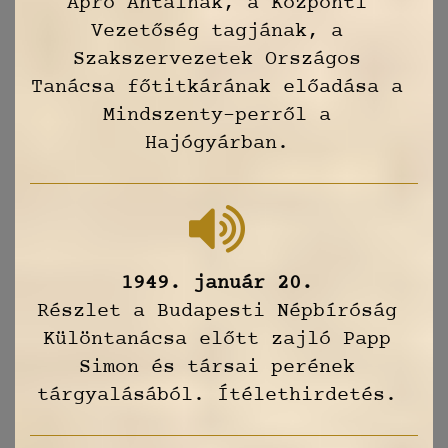
Apró Antalnak, a Központi
Vezetőség tagjának, a
Szakszervezetek Országos
Tanácsa főtitkárának előadása a
Mindszenty-perről a
Hajógyárban.
1949. január 20.
Részlet a Budapesti Népbíróság
Különtanácsa előtt zajló Papp
Simon és társai perének
tárgyalásából. Ítélethirdetés.