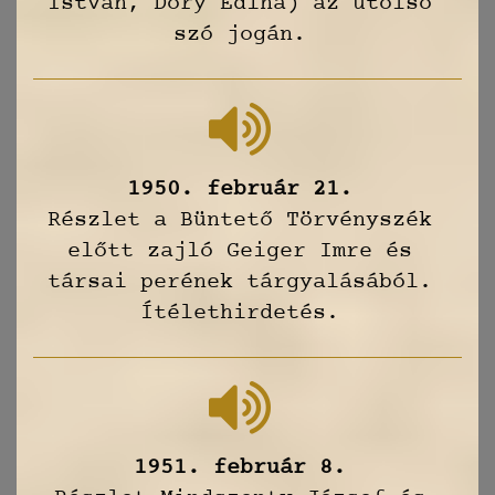
István, Dőry Edina) az utolsó
szó jogán.
1950. február 21.
Részlet a Büntető Törvényszék
előtt zajló Geiger Imre és
társai perének tárgyalásából.
Ítélethirdetés.
1951. február 8.