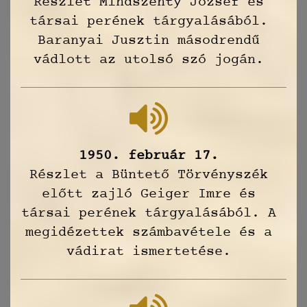
Részlet Mindszenty József és
társai perének tárgyalásából.
Baranyai Jusztin másodrendű
vádlott az utolsó szó jogán.
1950. február 17.
Részlet a Büntető Törvényszék
előtt zajló Geiger Imre és
társai perének tárgyalásából. A
megidézettek számbavétele és a
vádirat ismertetése.