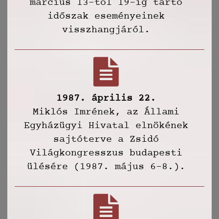
március 13-tól 19-ig tartó
időszak eseményeinek
visszhangjáról.
1987. április 22.
Miklós Imrének, az Állami
Egyházügyi Hivatal elnökének
sajtóterve a Zsidó
Világkongresszus budapesti
ülésére (1987. május 6-8.).