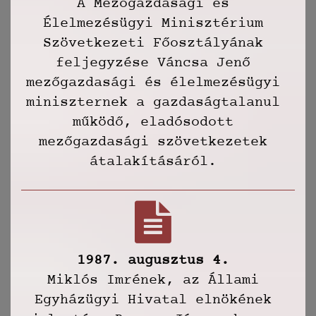
A Mezőgazdasági és
Élelmezésügyi Minisztérium
Szövetkezeti Főosztályának
feljegyzése Váncsa Jenő
mezőgazdasági és élelmezésügyi
miniszternek a gazdaságtalanul
működő, eladósodott
mezőgazdasági szövetkezetek
átalakításáról.
1987. augusztus 4.
Miklós Imrének, az Állami
Egyházügyi Hivatal elnökének