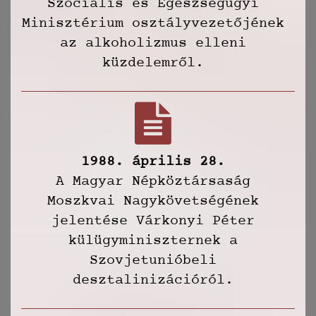
Szociális és Egészségügyi
Minisztérium osztályvezetőjének
az alkoholizmus elleni
küzdelemről.
1988. április 28.
A Magyar Népköztársaság
Moszkvai Nagykövetségének
jelentése Várkonyi Péter
külügyminiszternek a
Szovjetunióbeli
desztalinizációról.