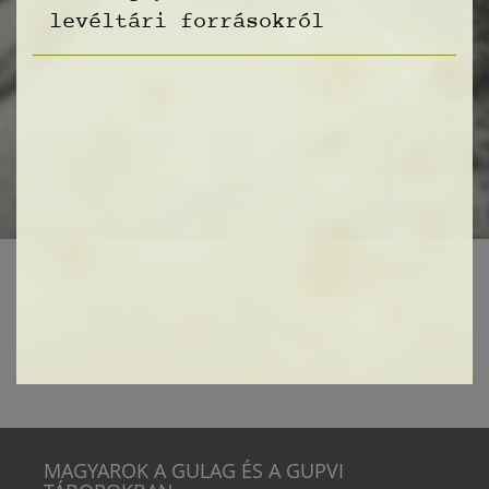
levéltári forrásokról
MAGYAROK A GULAG ÉS A GUPVI